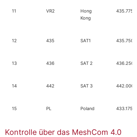
11
VR2
Hong
435.775
Kong
12
435
SAT1
435.750
13
436
SAT 2
436.250
14
442
SAT 3
442.000
15
PL
Poland
433.175
Kontrolle über das MeshCom 4.0