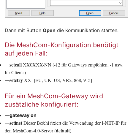
Dann mit Button
Open
die Kommunikation starten.
Die MeshCom-Konfiguration benötigt
auf jeden Fall:
setcall
XX0XXX-NN (-12 für Gateways empfohlen, -1 usw.
—
für Clients)
setctry
XX [EU, UK, US, VR2, 868, 915]
—
Für ein MeshCom-Gateway wird
zusätzliche konfiguriert:
—
gateway on
setinet
Dieser Befehl fixiert die Verwendung der I-NET-IP für
—
default
den MeshCom-4.0-Server (
)