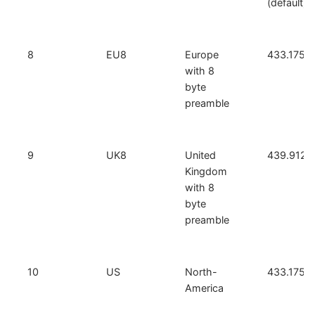
(default)
8
EU8
Europe
433.175
with 8
byte
preamble
9
UK8
United
439.9125
Kingdom
with 8
byte
preamble
10
US
North-
433.175
America