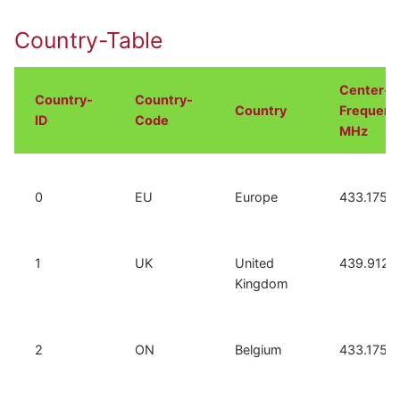
Country-Table
Center-
Country-
Country-
Country
Frequenc
ID
Code
MHz
0
EU
Europe
433.175
1
UK
United
439.9125
Kingdom
2
ON
Belgium
433.175