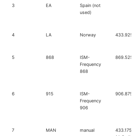
3
EA
Spain (not
used)
4
LA
Norway
433.925
5
868
ISM-
869.525
Frequency
868
6
915
ISM-
906.875
Frequency
906
7
MAN
manual
433.175