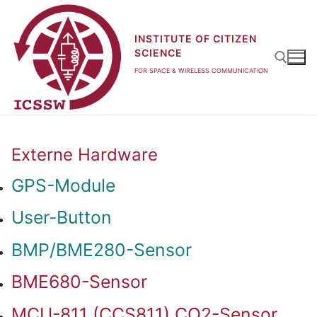
Zum
Inhalt
INSTITUTE OF CITIZEN
springen
SCIENCE
FOR SPACE & WIRELESS COMMUNICATION
Suchen nach:
Externe Hardware
GPS-Module
User-Button
BMP/BME280-Sensor
BME680-Sensor
MCU-811 (CCS811) CO2-Sensor