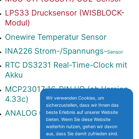
LPS33 Drucksensor (WISBLOCK-
Modul)
Onewire Temperatur Sensor
INA226 Strom-/Spannungs-
Sensor
RTC DS3231 Real-Time-Clock mit
Akku
MCP23017 16-PIN I/O (ab Version
4.33c)
Wir verwenden Cookies, um
sicherzustellen, dass wir Ihnen das
ANALOG GPIO mit Spannungsteiler
beste Erlebnis auf unserer Website
bieten. Wenn Sie diese Website
weiterhin nutzen, gehen wir davon
aus, dass Sie damit zufrieden sind.