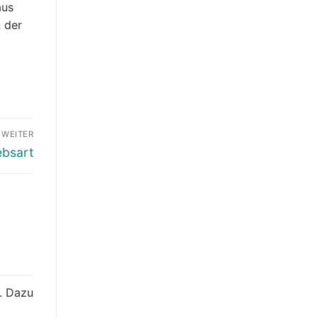
aus
n der
WEITER
ebsart
. Dazu