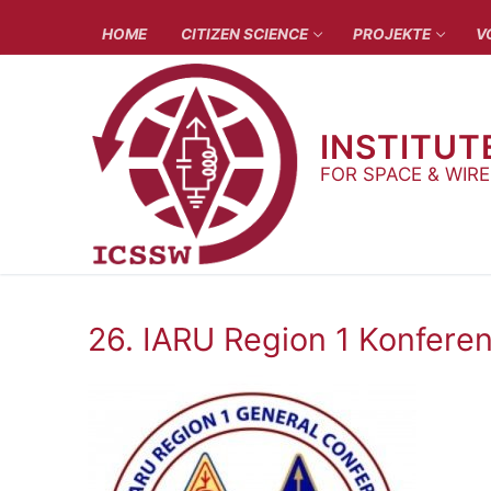
Zum
HOME
CITIZEN SCIENCE
PROJEKTE
V
Inhalt
springen
INSTITUT
FOR SPACE & WIR
26. IARU Region 1 Konfere