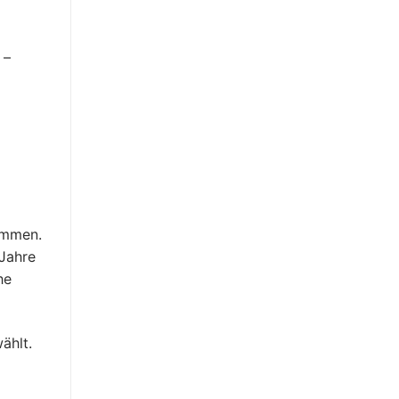
 –
ommen.
Jahre
he
ählt.