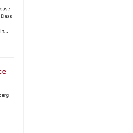
ease
 Dass
 in…
ce
berg