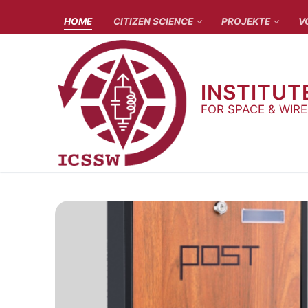
Zum
HOME
CITIZEN SCIENCE
PROJEKTE
V
Inhalt
springen
INSTITUT
FOR SPACE & WIR