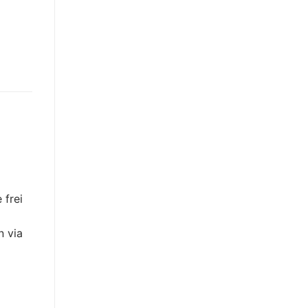
frei
n via