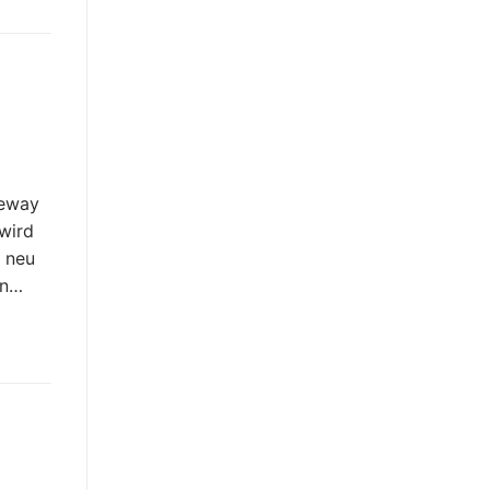
teway
wird
 neu
en…