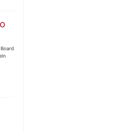
/O
 Board
eln