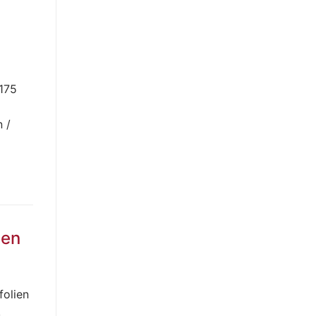
175
 /
hen
olien
,