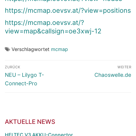
https://mcmap.oevsv.at/?view=positions
https://mcmap.oevsv.at/?
view=map&callsign=oe3xwj-12
Verschlagwortet
mcmap
Beitragsnavigation
ZURÜCK
WEITER
Vorheriger
Nächster
NEU – Lilygo T-
Chaoswelle.de
Beitrag:
Beitrag:
Connect-Pro
AKTUELLE NEWS
HELTEC V3 AKKU-Connector