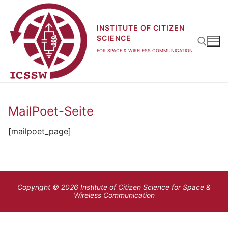
Zum
Inhalt
INSTITUTE OF CITIZEN
springen
SCIENCE
FOR SPACE & WIRELESS COMMUNICATION
Suchen nach:
MailPoet-Seite
[mailpoet_page]
Copyright © 2026 Institute of Citizen Science for Space &
Wireless Communication