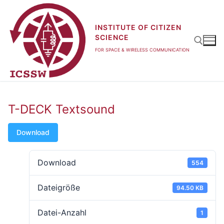
Zum
Inhalt
INSTITUTE OF CITIZEN
springen
SCIENCE
FOR SPACE & WIRELESS COMMUNICATION
Suchen nach:
T-DECK Textsound
Download
Download
554
Dateigröße
94.50 KB
Datei-Anzahl
1