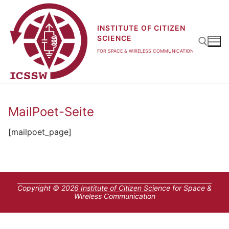
Zum
Inhalt
INSTITUTE OF CITIZEN
springen
SCIENCE
FOR SPACE & WIRELESS COMMUNICATION
Suchen nach:
MailPoet-Seite
[mailpoet_page]
Copyright © 2026 Institute of Citizen Science for Space &
Wireless Communication