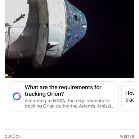
Beitragsnavigation
ZURÜCK
WEITER