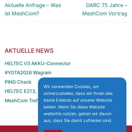
Vorheriger
Nächster
Aktuelle Anfrage – Was
DARC 75 Jahre –
Beitrag:
Beitrag:
ist MeshCom?
MeshCom Vortrag
AKTUELLE NEWS
HELTEC V3 AKKU-Connector
#YOTA2026 Wagrain
PING Check
Wir verwenden Cookies, um
HELTEC E213, E290 mit MOS-FET GPS-Schalter
sicherzustellen, dass wir Ihnen das
MeshCom Treffen zur HAMRADIO
beste Erlebnis auf unserer Website
bieten. Wenn Sie diese Website
weiterhin nutzen, gehen wir davon
aus, dass Sie damit zufrieden sind.