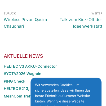
Beitragsnavigation
ZURÜCK
WEITER
Vorheriger
Nächster
Wireless Pi von Qasim
Talk zum Kick-Off der
Beitrag:
Beitrag:
Chaudhari
Ideenwerkstatt
AKTUELLE NEWS
HELTEC V3 AKKU-Connector
#YOTA2026 Wagrain
PING Check
Wir verwenden Cookies, um
HELTEC E213, E290 mit MOS-FET GPS-Schalter
sicherzustellen, dass wir Ihnen das
MeshCom Treffen zur HAMRADIO
beste Erlebnis auf unserer Website
bieten. Wenn Sie diese Website